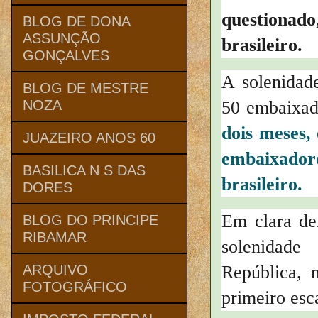
questionado
BLOG DE DONA
ASSUNÇÃO
brasileiro.
GONÇALVES
A solenidad
BLOG DE MESTRE
50 embaixad
NOZA
dois meses,
JUAZEIRO ANOS 60
embaixadore
BASILICA N S DAS
brasileiro.
DORES
Em clara de
BLOG DO PRINCIPE
RIBAMAR
solenidade
República, 
ARQUIVO
FOTOGRÁFICO
primeiro esc