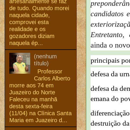
artesanalmente se faz
preponderâ
de tudo. Quando morei
candidatos e
naquela cidade,
comprovei esta
exterioriza
realidade e os
Entretanto,
gozadores diziam
naquela ép...
ainda o novo
(nenhum
principais po
título)
Professor
defesa da urn
Carlos Alberto
morre aos 74 em
defesa da de
Juazeiro do Norte
emana do po
Faleceu na manhã
desta sexta-feira
diferenciação
(11/04) na Clínica Santa
Maria em Juazeiro d...
destruição d