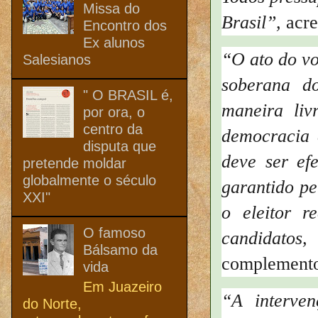
Missa do
Brasil”,
acre
Encontro dos
Ex alunos
“O ato do vo
Salesianos
soberana d
" O BRASIL é,
maneira liv
por ora, o
centro da
democracia c
disputa que
deve ser ef
pretende moldar
globalmente o século
garantido pe
XXI"
o eleitor r
O famoso
candidatos,
Bálsamo da
complement
vida
Em Juazeiro
“A interven
do Norte,