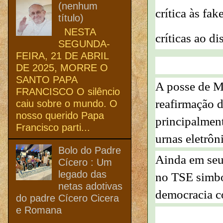
(nenhum
crítica às fa
título)
NESTA
críticas ao d
SEGUNDA-
FEIRA, 21 DE ABRIL
DE 2025, MORRE O
SANTO PAPA
A posse de Mo
FRANCISCO O silêncio
reafirmação d
caiu sobre o mundo. O
nosso querido Papa
principalmen
Francisco parti...
urnas eletrôn
Bolo do Padre
Ainda em seu 
Cícero : Um
legado das
no TSE simbol
netas adotivas
democracia c
do padre Cícero Cicera
e Romana