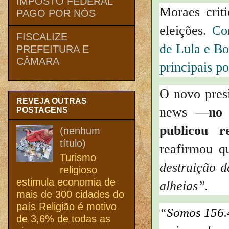
IMPOSTO FEDERAL
Moraes criti
PAGO POR NÓS
eleições.
Com
FISCALIZE
de Lula e Bo
PREFEITURA E
CÂMARA
principais po
O novo presi
REVEJA OUTRAS
news —
no 
POSTAGENS
publicou r
(nenhum
título)
reafirmou 
Turismo
destruição d
religioso
estimula economia de
alheias”.
mais de 300 cidades do
país Religião é motivo
“Somos 156.4
de 3,6% de todas as