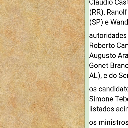
Claudio Cas
(RR), Ranolf
(SP) e Wand
autoridades
Roberto Cam
Augusto Aras
Gonet Branc
AL), e do S
os candidat
Simone Tebe
listados aci
os ministro