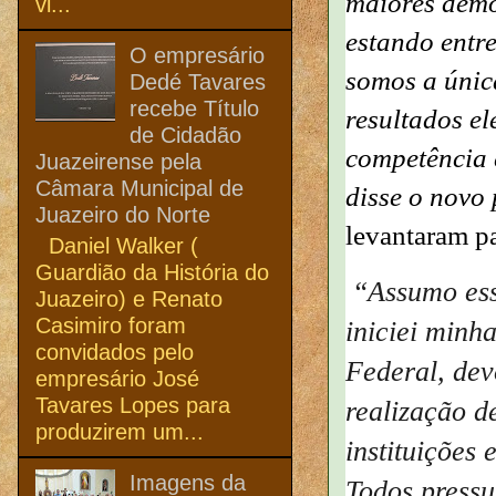
maiores demo
vi...
estando entr
O empresário
somos a únic
Dedé Tavares
recebe Título
resultados e
de Cidadão
competência 
Juazeirense pela
Câmara Municipal de
disse o novo
Juazeiro do Norte
levantaram pa
Daniel Walker (
Guardião da História do
“Assumo ess
Juazeiro) e Renato
Casimiro foram
iniciei minh
convidados pelo
Federal, dev
empresário José
Tavares Lopes para
realização d
produzirem um...
instituições
Imagens da
Todos pressu