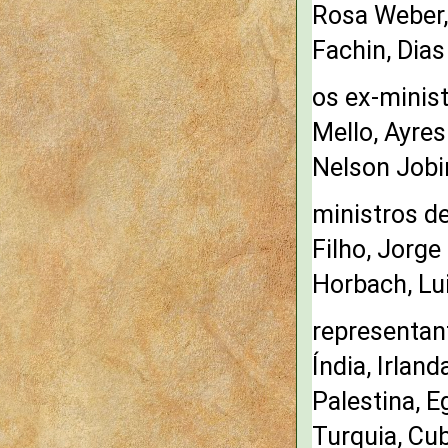
Rosa Weber,
Fachin, Dia
os ex-minis
Mello, Ayres
Nelson Jobi
ministros d
Filho, Jorg
Horbach, Lu
representant
Índia, Irlan
Palestina, E
Turquia, Cub