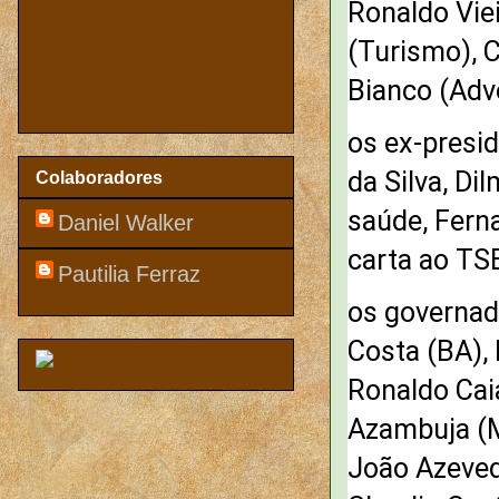
Ronaldo Viei
(Turismo), C
Bianco (Adv
os ex-presid
da Silva, D
Colaboradores
saúde, Fern
Daniel Walker
carta ao TSE
Pautilia Ferraz
os governad
Costa (BA), 
Ronaldo Cai
Azambuja (M
João Azeved