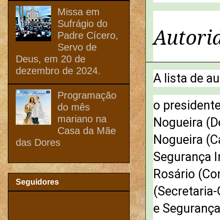
Missa em
Sufrágio do
Autori
Padre Cícero,
Servo de
Deus, em 20 de
dezembro de 2024.
A lista de a
Programação
o presidente
do mês
mariano na
Nogueira (D
Casa da Mãe
Nogueira (C
das Dores
Segurança I
Rosário (Co
Seguidores
(Secretaria-
e Segurança 