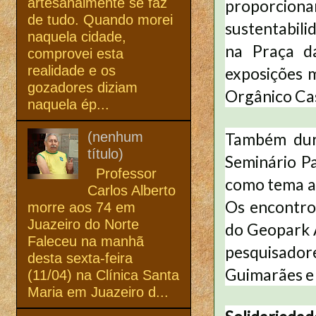
artesanalmente se faz
proporci
de tudo. Quando morei
sustentabili
naquela cidade,
na Praça d
comprovei esta
realidade e os
exposições m
gozadores diziam
Orgânico Cas
naquela ép...
Também dura
(nenhum
título)
Seminário P
Professor
como tema a 
Carlos Alberto
Os encontros
morre aos 74 em
Juazeiro do Norte
do Geopark A
Faleceu na manhã
pesquisador
desta sexta-feira
Guimarães e 
(11/04) na Clínica Santa
Maria em Juazeiro d...