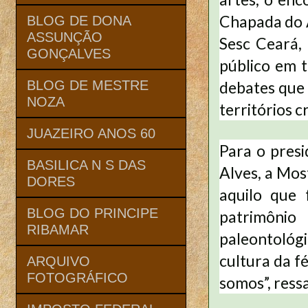
Chapada do A
BLOG DE DONA
ASSUNÇÃO
Sesc Ceará, 
GONÇALVES
público em 
debates que 
BLOG DE MESTRE
NOZA
territórios cr
JUAZEIRO ANOS 60
Para o presi
BASILICA N S DAS
Alves, a Mos
DORES
aquilo que 
BLOG DO PRINCIPE
patrimônio 
RIBAMAR
paleontológi
cultura da f
ARQUIVO
FOTOGRÁFICO
somos”, ressa