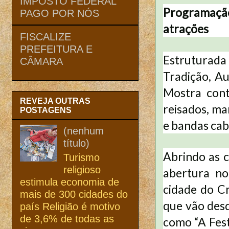
IMPOSTO FEDERAL
Programação
PAGO POR NÓS
atrações
FISCALIZE
PREFEITURA E
Estruturada 
CÂMARA
Tradição, Au
Mostra cont
REVEJA OUTRAS
reisados, ma
POSTAGENS
e bandas caba
(nenhum
título)
Abrindo as c
Turismo
religioso
abertura no
estimula economia de
cidade do Cr
mais de 300 cidades do
que vão desd
país Religião é motivo
de 3,6% de todas as
como “A Fest