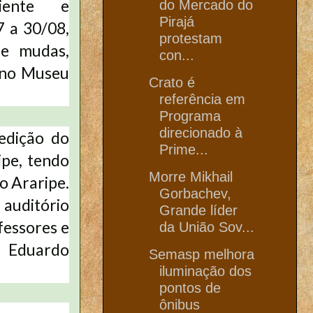
iente e
do Mercado do
Pirajá
7 a 30/08,
protestam
de mudas,
con...
l no Museu
Crato é
referência em
Programa
direcionado à
edição do
Prime...
pe, tendo
Morre Mikhail
o Araripe.
Gorbachev,
 auditório
Grande líder
fessores e
da União Sov...
, Eduardo
Semasp melhora
iluminação dos
pontos de
ônibus