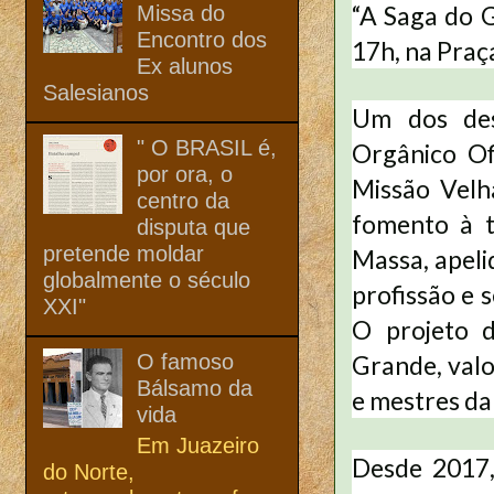
“A Saga do G
Missa do
Encontro dos
17h, na Praç
Ex alunos
Salesianos
Um dos des
" O BRASIL é,
Orgânico Of
por ora, o
Missão Velh
centro da
fomento à t
disputa que
pretende moldar
Massa, apeli
globalmente o século
profissão e 
XXI"
O projeto 
O famoso
Grande, valo
Bálsamo da
e mestres da
vida
Em Juazeiro
Desde 2017,
do Norte,