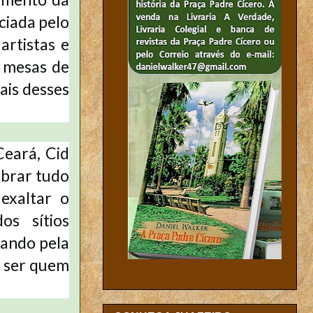
ciada pelo
artistas e
e mesas de
ais desses
Ceará, Cid
ebrar tudo
exaltar o
os sítios
sando pela
m ser quem