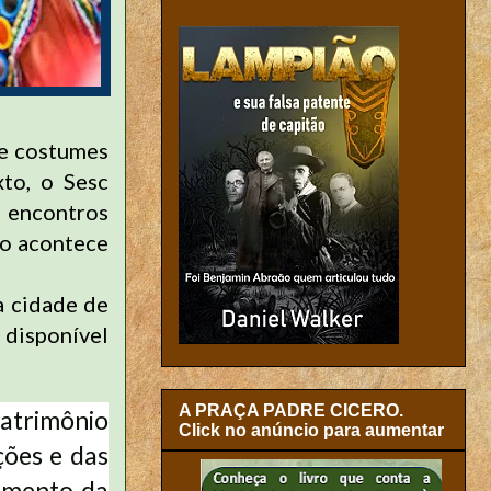
de costumes
xto, o Sesc
 encontros
to acontece
a cidade de
 disponível
A PRAÇA PADRE CICERO.
trimônio
Click no anúncio para aumentar
ções e das
cimento da