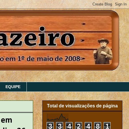
EQUIPE
Total de visualizações de página
a em
3
3
4
2
4
8
1