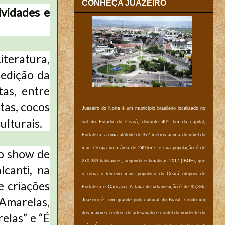
CONHEÇA JUAZEIRO
ividades e
iteratura,
 edição da
as, entre
tas, cocos
Juazeiro do Norte é um município brasileiro localizado no
ulturais.
sul do Estado do Ceará, distante 491 km da capital,
Fortaleza, a uma altitude de 377 metros acima do nível do
mar. Ocupa uma área de 249 km², e sua população é de
 o show de
270 383 habitantes, segundo estimativas 2017 (IBGE), que
canti, na
o torna o terceiro mais populoso do Ceará (depois de
e criações
Fortaleza e Caucaia). A taxa de urbanização é de 95,3%.
 Amarelas,
Juazeiro é um grande polo cultural do Brasil, sendo um
dos maiores centros de artesanato e cordel do nordeste do
elas” e “É