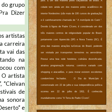
país. É um dos maiores polos calçadistas do Brasil. A
s do grupo
cidade tem ainda um dos maiores polos acadêmico do
“Pra Dizer
interior Nordestino (são mais de 100 cursos de graduação)
e é carinhosamente chamada de " A metrópole do Cariri ".
Devido à figura de Padre Cícero, é considerado um dos
três maiores centros de religiosidade popular do Brasil,
s artistas
juntamente com Aparecida (SP) e Nova Trento (SC). É
a carreira
uma das maiores atrações turísticas do Brasil, podendo
ta vai das
ser visitada por transportes terrestres ou aeroviários.
stando na
Possui uma boa rede hoteleira; culinária diversificada;
 tocou com
atrativa programação noturna; comércio variado com
shopping e atacadões, e para morar existem excelentes
O artista
condomínios fechados. O Dia do Município é
, “Cleivan
comemorado em 22 de julho e sua independência política
stivais de
ocorreu em 22 de julho de 1911. É conhecida
ha sonora
mundialmente como “A Terra do Padre Cícero”.
Deserto” e