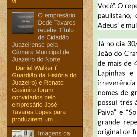
vi...
Você”. O rep
paulistano, 
O empresário
Dedé Tavares
Adeus” e mui
recebe Título
de Cidadão
Já no dia 30
Juazeirense pela
Câmara Municipal de
João do Crat
Juazeiro do Norte
de mais de 4
Daniel Walker (
Lapinhas e
Guardião da História do
irreverênci
Juazeiro) e Renato
Casimiro foram
nomes de gr
convidados pelo
possui três 
empresário José
Paiva” e “So
Tavares Lopes para
produzirem um...
grande repe
original de 
Imagens da