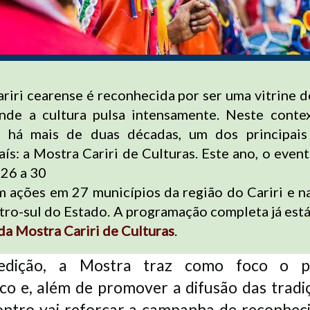
ariri cearense é reconhecida por ser uma vitrine 
nde a cultura pulsa intensamente. Neste conte
a, há mais de duas décadas, um dos principais
aís: a Mostra Cariri de Culturas. Este ano, o even
 26 a 30
m ações em 27 municípios da região do Cariri e n
tro-sul do Estado. A programação completa já está
l da Mostra Cariri de Culturas
.
edição, a Mostra traz como foco o pa
co e, além de promover a difusão das tradi
contro vai reforçar a campanha de reconhe