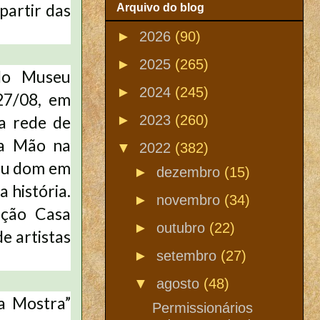
partir das
Arquivo do blog
►
2026
(90)
►
2025
(265)
do Museu
►
2024
(245)
27/08, em
►
2023
(260)
a rede de
ha Mão na
▼
2022
(382)
seu dom em
►
dezembro
(15)
 história.
►
novembro
(34)
ação Casa
►
outubro
(22)
e artistas
►
setembro
(27)
▼
agosto
(48)
a Mostra”
Permissionários