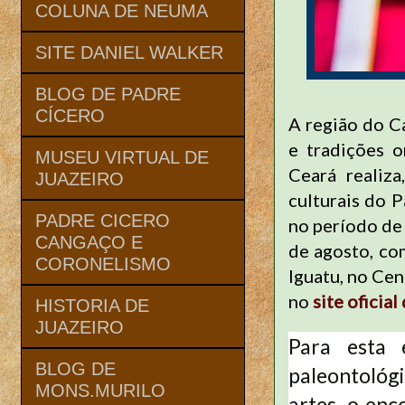
COLUNA DE NEUMA
SITE DANIEL WALKER
BLOG DE PADRE
CÍCERO
A região do C
e tradições o
MUSEU VIRTUAL DE
Ceará realiz
JUAZEIRO
culturais do P
PADRE CICERO
no período de
CANGAÇO E
de agosto, co
CORONELISMO
Iguatu, no Cen
no
site oficia
HISTORIA DE
JUAZEIRO
Para esta 
BLOG DE
paleontológi
MONS.MURILO
artes, o en