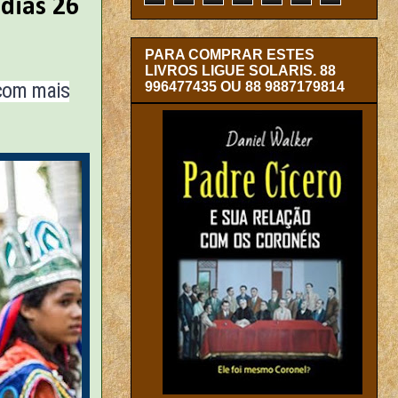
dias 26
PARA COMPRAR ESTES
LIVROS LIGUE SOLARIS. 88
 com mais
996477435 OU 88 9887179814