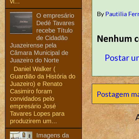
vi...
By
Pautilia Fer
O empresário
Dedé Tavares
recebe Título
de Cidadão
Nenhum c
Juazeirense pela
Câmara Municipal de
Postar u
Juazeiro do Norte
Daniel Walker (
Guardião da História do
Juazeiro) e Renato
Casimiro foram
Postagem ma
convidados pelo
empresário José
Tavares Lopes para
produzirem um...
Imagens da