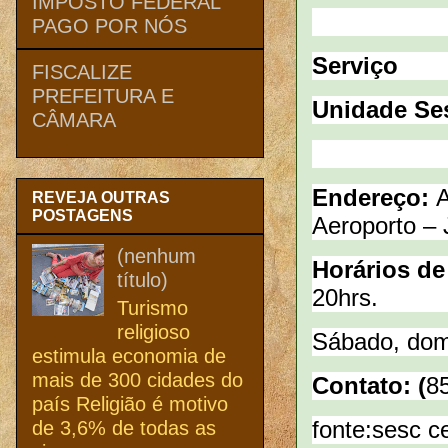
IMPOSTO FEDERAL
PAGO POR NÓS
Serviço
FISCALIZE
PREFEITURA E
Unidade Ses
CÂMARA
Endereço:
A
REVEJA OUTRAS
POSTAGENS
Aeroporto – 
(nenhum
Horários d
título)
20hrs.
Turismo
religioso
Sábado, domi
estimula economia de
mais de 300 cidades do
Contato: (
8
país Religião é motivo
fonte:sesc c
de 3,6% de todas as