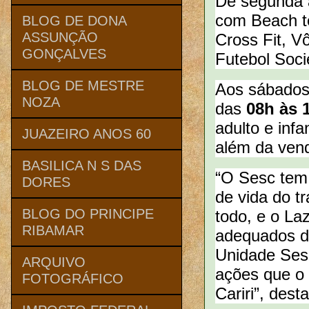
De segunda 
com Beach tên
BLOG DE DONA
ASSUNÇÃO
Cross Fit, V
GONÇALVES
Futebol Socie
BLOG DE MESTRE
Aos sábados,
NOZA
das
08h às 
adulto e infa
JUAZEIRO ANOS 60
além da ven
BASILICA N S DAS
“O Sesc tem
DORES
de vida do t
BLOG DO PRINCIPE
todo, e o La
RIBAMAR
adequados de
Unidade Ses
ARQUIVO
ações que o
FOTOGRÁFICO
Cariri”, dest