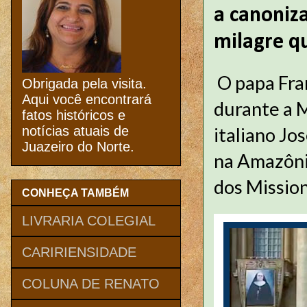
a canoniz
milagre qu
O papa Fra
Obrigada pela visita.
Aqui você encontrará
durante a M
fatos históricos e
italiano Jo
notícias atuais de
Juazeiro do Norte.
na Amazônia
dos Mission
CONHEÇA TAMBÉM
LIVRARIA COLEGIAL
CARIRIENSIDADE
COLUNA DE RENATO