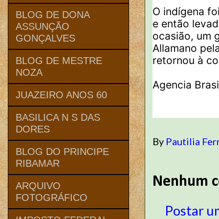
O indígena fo
BLOG DE DONA
e então levad
ASSUNÇÃO
ocasião, um g
GONÇALVES
Allamano pela
retornou à c
BLOG DE MESTRE
NOZA
Agencia Brasi
JUAZEIRO ANOS 60
BASILICA N S DAS
DORES
By
Pautilia Fer
BLOG DO PRINCIPE
RIBAMAR
Nenhum c
ARQUIVO
FOTOGRÁFICO
Postar u