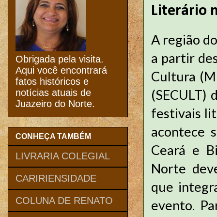
Literário 
A região do 
a partir de
Obrigada pela visita.
Aqui você encontrará
Cultura (M
fatos históricos e
(SECULT) do
notícias atuais de
Juazeiro do Norte.
festivais l
acontece s
CONHEÇA TAMBÉM
Ceará e Bi
LIVRARIA COLEGIAL
Norte deve
CARIRIENSIDADE
que integr
COLUNA DE RENATO
evento. Par