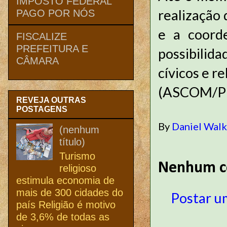
IMPOSTO FEDERAL
realização
PAGO POR NÓS
e a coord
FISCALIZE
PREFEITURA E
possibilid
CÂMARA
cívicos e re
(ASCOM/P
REVEJA OUTRAS
POSTAGENS
By
Daniel Wal
(nenhum
título)
Turismo
Nenhum c
religioso
estimula economia de
mais de 300 cidades do
Postar u
país Religião é motivo
de 3,6% de todas as