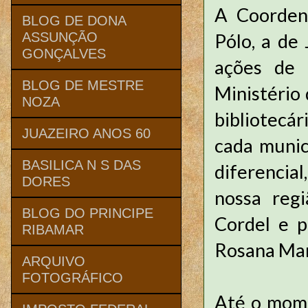
A Coorden
BLOG DE DONA
Pólo, a de
ASSUNÇÃO
GONÇALVES
ações de p
BLOG DE MESTRE
Ministério 
NOZA
bibliotecár
JUAZEIRO ANOS 60
cada munic
BASILICA N S DAS
diferencial
DORES
nossa reg
BLOG DO PRINCIPE
Cordel e p
RIBAMAR
Rosana Mar
ARQUIVO
FOTOGRÁFICO
Até o mome