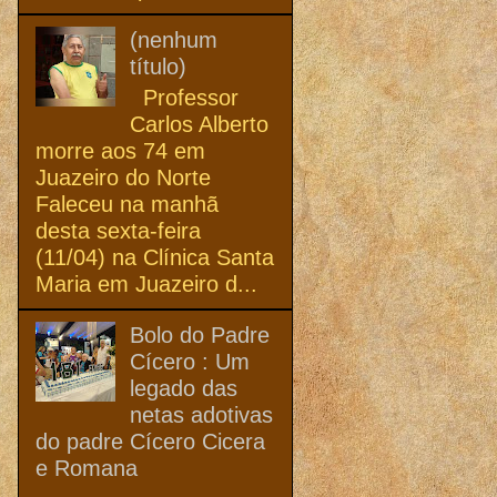
(nenhum
título)
Professor
Carlos Alberto
morre aos 74 em
Juazeiro do Norte
Faleceu na manhã
desta sexta-feira
(11/04) na Clínica Santa
Maria em Juazeiro d...
Bolo do Padre
Cícero : Um
legado das
netas adotivas
do padre Cícero Cicera
e Romana