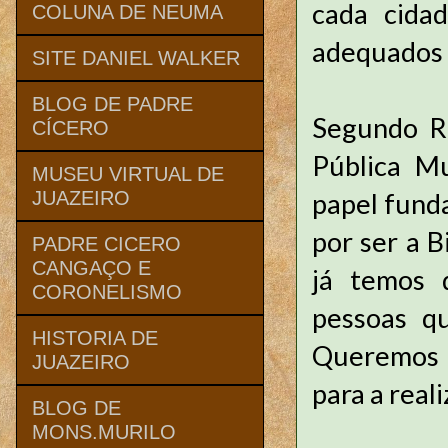
cada cidad
COLUNA DE NEUMA
adequados p
SITE DANIEL WALKER
BLOG DE PADRE
Segundo Ro
CÍCERO
Pública Mu
MUSEU VIRTUAL DE
papel funda
JUAZEIRO
por ser a B
PADRE CICERO
CANGAÇO E
já temos 
CORONELISMO
pessoas qu
HISTORIA DE
Queremos 
JUAZEIRO
para a real
BLOG DE
MONS.MURILO