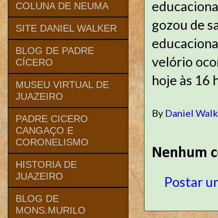
educaciona
COLUNA DE NEUMA
gozou de s
SITE DANIEL WALKER
educaciona
BLOG DE PADRE
velório oc
CÍCERO
hoje às 16 
MUSEU VIRTUAL DE
JUAZEIRO
By
Daniel Wal
PADRE CICERO
CANGAÇO E
CORONELISMO
Nenhum c
HISTORIA DE
JUAZEIRO
Postar u
BLOG DE
MONS.MURILO