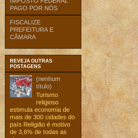
IMPOSTO FEDERAL
PAGO POR NÓS
FISCALIZE
PREFEITURA E
CÂMARA
REVEJA OUTRAS
POSTAGENS
(nenhum
título)
Turismo
religioso
estimula economia de
mais de 300 cidades do
país Religião é motivo
de 3,6% de todas as