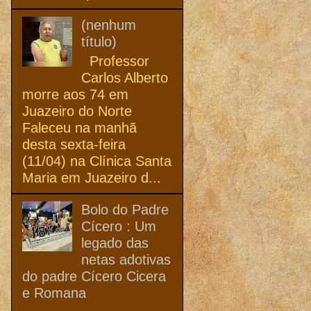
(nenhum
título)
Professor
Carlos Alberto
morre aos 74 em
Juazeiro do Norte
Faleceu na manhã
desta sexta-feira
(11/04) na Clínica Santa
Maria em Juazeiro d...
Bolo do Padre
Cícero : Um
legado das
netas adotivas
do padre Cícero Cicera
e Romana