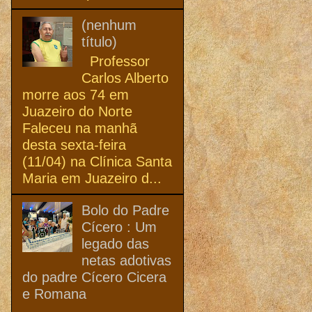
(nenhum
título)
Professor
Carlos Alberto
morre aos 74 em
Juazeiro do Norte
Faleceu na manhã
desta sexta-feira
(11/04) na Clínica Santa
Maria em Juazeiro d...
Bolo do Padre
Cícero : Um
legado das
netas adotivas
do padre Cícero Cicera
e Romana