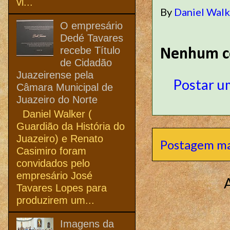
vi...
By
Daniel Wal
O empresário
Dedé Tavares
recebe Título
Nenhum c
de Cidadão
Juazeirense pela
Postar u
Câmara Municipal de
Juazeiro do Norte
Daniel Walker (
Guardião da História do
Juazeiro) e Renato
Postagem ma
Casimiro foram
convidados pelo
empresário José
Tavares Lopes para
produzirem um...
Imagens da