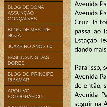
Avenida Pa
BLOG DE DONA
Avenida Pa
ASSUNÇÃO
GONÇALVES
Cruz. Já fo
passa ao 
BLOG DE MESTRE
NOZA
Estação Te
JUAZEIRO ANOS 60
dando mais 
BASILICA N S DAS
DORES
Para isso, 
BLOG DO PRINCIPE
Avenida Pad
RIBAMAR
de então, s
ARQUIVO
Avenida Pa
FOTOGRÁFICO
seguir na A