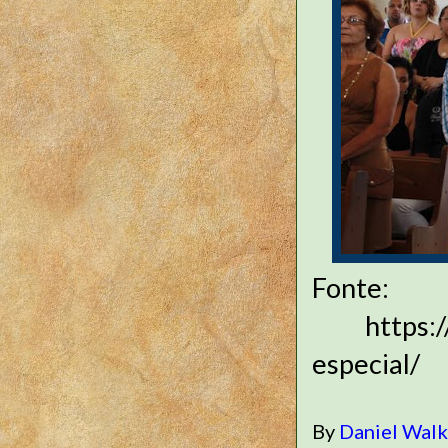
Font
https://ww
especial/
By
Daniel Wal