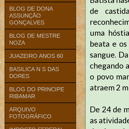
BLOG DE DONA
de castid
ASSUNÇÃO
reconhecim
GONÇALVES
uma hóstia
BLOG DE MESTRE
beata e os
NOZA
sangue. Daí
JUAZEIRO ANOS 60
chegando a 
BASILICA N S DAS
o povo man
DORES
atraem 2 mi
BLOG DO PRINCIPE
RIBAMAR
De 24 de ma
ARQUIVO
FOTOGRÁFICO
as atividad