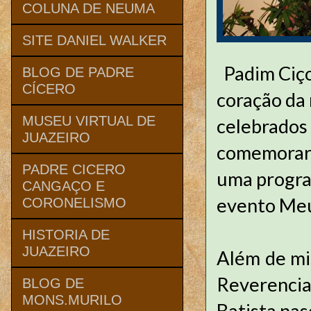
COLUNA DE NEUMA
SITE DANIEL WALKER
Padim Ciço
BLOG DE PADRE
CÍCERO
coração da 
MUSEU VIRTUAL DE
celebrados 
JUAZEIRO
comemorar,
PADRE CICERO
uma progra
CANGAÇO E
evento Meu
CORONELISMO
HISTORIA DE
JUAZEIRO
Além de mis
Reverencia
BLOG DE
MONS.MURILO
Batista nas