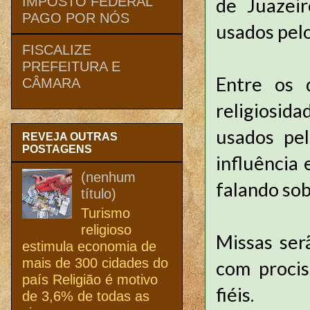
de Juazeir
IMPOSTO FEDERAL
PAGO POR NÓS
usados pelo
FISCALIZE
PREFEITURA E
Entre os 
CÂMARA
religiosida
usados pel
REVEJA OUTRAS
POSTAGENS
influência
(nenhum
falando sob
título)
Turismo
religioso
Missas ser
estimula economia de
mais de 300 cidades do
com procis
país Religião é motivo
fiéis.
de 3,6% de todas as