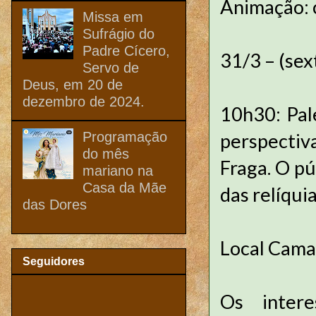
Animação: 
Missa em
Sufrágio do
Padre Cícero,
31/3 – (se
Servo de
Deus, em 20 de
dezembro de 2024.
10h30: Pal
Programação
perspectiv
do mês
Fraga. O p
mariano na
Casa da Mãe
das relíqui
das Dores
Local Cama
Seguidores
Os inter