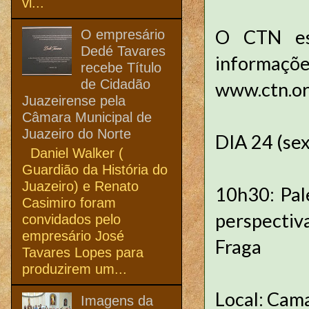
vi...
O CTN es
O empresário
Dedé Tavares
informaç
recebe Título
de Cidadão
www.ctn.or
Juazeirense pela
Câmara Municipal de
Juazeiro do Norte
DIA 24 (se
Daniel Walker (
Guardião da História do
Juazeiro) e Renato
10h30: Pal
Casimiro foram
perspectiv
convidados pelo
empresário José
Fraga
Tavares Lopes para
produzirem um...
Local: Cam
Imagens da