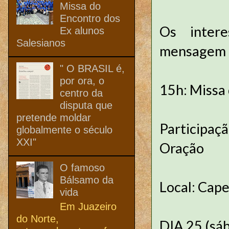
Missa do
Encontro dos
Os inter
Ex alunos
Salesianos
mensagem 
" O BRASIL é,
por ora, o
15h: Missa 
centro da
disputa que
pretende moldar
Participaç
globalmente o século
XXI"
Oração
O famoso
Bálsamo da
Local: Cap
vida
Em Juazeiro
do Norte,
DIA 25 (sá