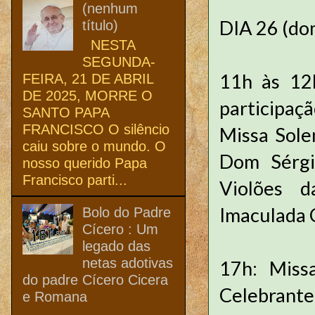
(nenhum
DIA 26 (do
título)
NESTA
SEGUNDA-
11h às 12h
FEIRA, 21 DE ABRIL
DE 2025, MORRE O
participaçã
SANTO PAPA
FRANCISCO O silêncio
Missa Sole
caiu sobre o mundo. O
Dom Sérgi
nosso querido Papa
Francisco parti...
Violões d
Imaculada 
Bolo do Padre
Cícero : Um
legado das
netas adotivas
17h: Miss
do padre Cícero Cicera
Celebrant
e Romana