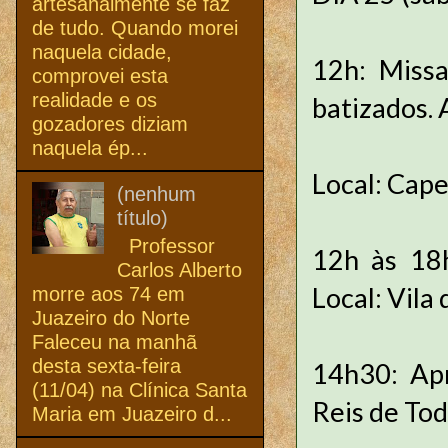
artesanalmente se faz
de tudo. Quando morei
naquela cidade,
12h: Missa
comprovei esta
realidade e os
batizados.
gozadores diziam
naquela ép...
Local: Cap
(nenhum
título)
Professor
12h às 18h
Carlos Alberto
Local: Vila
morre aos 74 em
Juazeiro do Norte
Faleceu na manhã
desta sexta-feira
14h30: Ap
(11/04) na Clínica Santa
Reis de Tod
Maria em Juazeiro d...